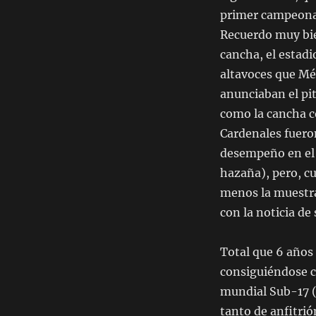
primer campeonat
Recuerdo muy bie
cancha, el estad
altavoces que Mé
anunciaban el pi
como la cancha 
Cardenales fuero
desempeño en el 
hazaña), pero, c
menos la muestra
con la noticia d
Total que 6 años
consiguiéndose c
mundial Sub-17 (
tanto de anfitri