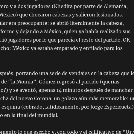
tero y a dos jugadores (Khedira por parte de Alemania,
México) que chocaron cabezas y salieron lesionados.
ar era preocupante: se abrió literalmente la cabeza,
forme y dejando a México, quien ya había realizado sus
 10 jugadores por lo que parecía el resto del partido. OK,
ho: México ya estaba empatado y enfilado para los
pués, portando una serie de vendajes en la cabeza que l
o de “la Momia”, Gómez regresó al partido (querías
, no?) y se aventó, apenas 14 minutos después de manchar
ncha del nuevo Corona, un golazo aún más memorable: u
e esquina (cobrado, fatídicamente, por Jorge Espericueta)
 en la final del mundial.
ento lo que escribo y, con todo y el calificativo de “U1