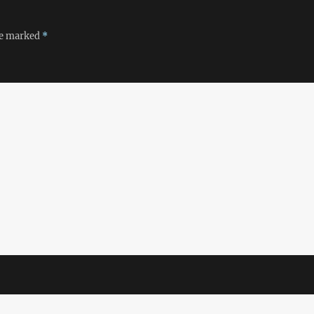
re marked
*