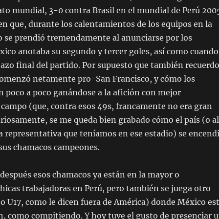
o mundial, 3-0 contra Brasil en el mundial de Perú 200
n que, durante los calentamientos de los equipos en la
io se prendió tremendamente al anunciarse por los
xico anotaba su segundo y tercer goles, así como cuando
tazo final del partido. Por supuesto que también recuerd
comenzó netamente pro-San Francisco, y cómo los
n poco a poco ganándose a la afición con mejor
campo (que, contra esos 49s, francamente no era gran
uriosamente, se me queda bien grabado cómo el país (o al
 representativa que teníamos en ese estadio) se encend
e sus chamacos campeones.
 después esos chamacos ya están en la mayor o
hicas trabajadoras en Perú, pero también se juega otro
o U17, como le dicen fuera de América) donde México es
ón, como compitiendo. Y hoy tuve el gusto de presenciar 