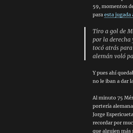
59, momentos de
para
esta jugada 
Tiro a gol de M
por la derecha
tocó atrás para
alemán voló par
Y pues ahí queda
no le iban a dar l
Al minuto 75 Méx
portería alemana,
Jorge Espericuet
recordar por muc
que alguien más r