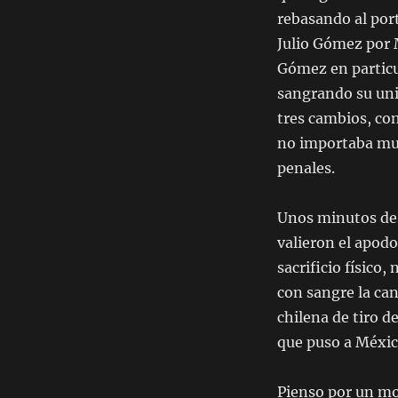
rebasando al por
Julio Gómez por 
Gómez en particul
sangrando su uni
tres cambios, con
no importaba muc
penales.
Unos minutos des
valieron el apod
sacrificio físico
con sangre la ca
chilena de tiro d
que puso a México
Pienso por un mom