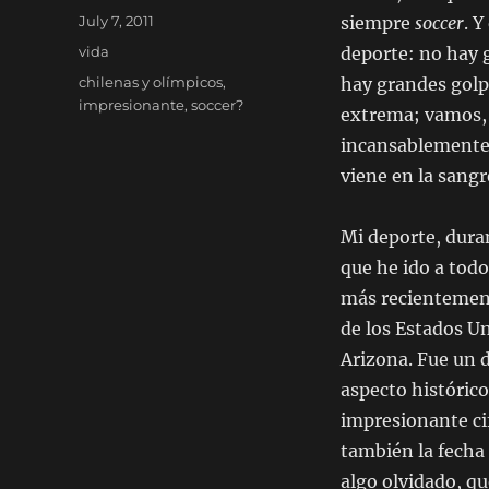
Posted
July 7, 2011
siempre
soccer
. 
on
Categories
vida
deporte: no hay 
Tags
chilenas y olímpicos
,
hay grandes golpe
impresionante
,
soccer?
extrema; vamos, n
incansablemente 
viene en la sangr
Mi deporte, duran
que he ido a todo
más recientement
de los Estados Un
Arizona. Fue un 
aspecto histórico 
impresionante ci
también la fecha 
algo olvidado, qu