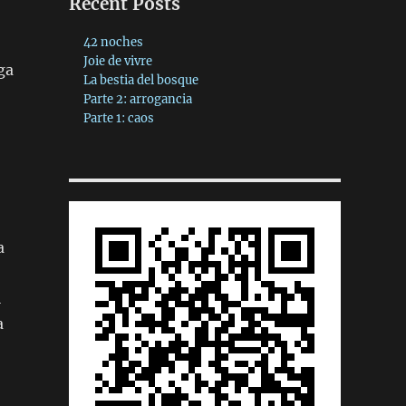
Recent Posts
42 noches
Joie de vivre
ga
La bestia del bosque
Parte 2: arrogancia
Parte 1: caos
a
l
a