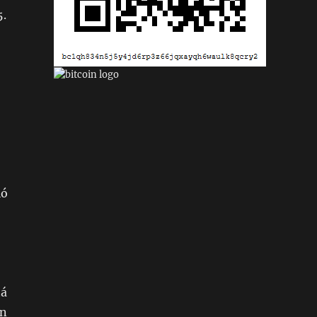
5.
o
ió
tá
un