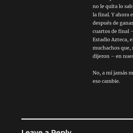
no le quita lo s
la final. Y ahora
después de ganar s
cuartos de final 
Estadio Azteca, 
muchachos que, m
dijeron – en nues
No, a mí jamás m
eso cambie.
Leave a Reply