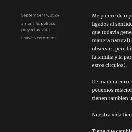
Posted
September 14, 2024
Me parece de rep
on
Categories
amor
,
life
,
politics
,
ligados al senti
proyectos
,
vida
que todavia gene
on
Leave a comment
manera natural) 
Empatia
observar; percibi
la familia y la p
estos circulos).
De manera corres
podemos relacion
tienen tambien un
Nuestra vida tie
Tiene que cambia