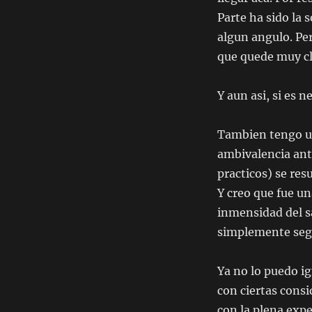
Parte ha sido la
algun angulo. Pe
que quede muy cl
Y aun asi, si es ne
Tambien tengo un
ambivalencia ante
practicos) se re
Y creo que fue un
inmensidad del sa
simplemente seg
Ya no lo puedo i
con ciertas cons
con la plena expe