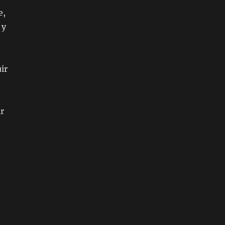
e,
 y
ir
r