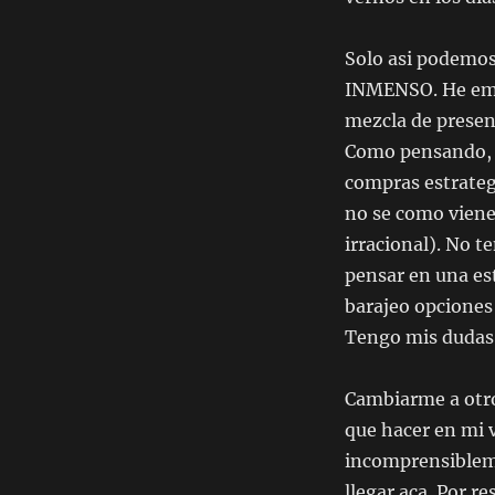
Solo asi podemos 
INMENSO. He empe
mezcla de presenc
Como pensando
compras estrateg
no se como viene
irracional). No t
pensar en una est
barajeo opciones 
Tengo mis dudas, 
Cambiarme a otro 
que hacer en mi vi
incomprensibleme
llegar aca. Por r