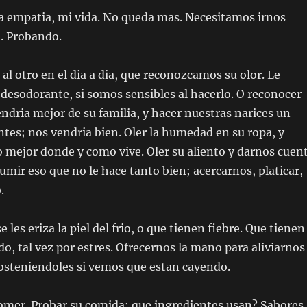
la empatia, mi vida. No queda mas. Necesitamos irnos
. Probando.
al otro en el dia a dia, que reconozcamos su olor. Le
desodorante, si somos sensibles al hacerlo. O reconocer
endria mejor de su familia, y hacer nuestras narices un
tes; nos vendria bien. Oler la humedad en su ropa, y
 mejor donde y como vive. Oler su aliento y darnos cuen
umir eso que no le hace tanto bien; acercarnos, platicar,
.
les eriza la piel del frio, o que tienen fiebre. Que tienen
o, tal vez por estres. Ofrecernos la mano para aliviarnos
sosteniendoles si vemos que estan cayendo.
mer. Probar su comida; que ingredientes usan? Sabores