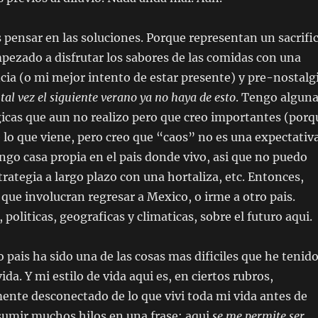
pensar en las soluciones. Porque representan un sacrific
zado a disfrutar los sabores de las comidas con una
ia (o mi mejor intento de estar presente) y pre-nostalgi
,
tal vez el siguiente verano ya no haya de esto
. Tengo algun
icas que aun no realizo pero que creo importantes (porq
 lo que viene, pero creo que “caos” no es una expectativ
engo casa propia en el pais donde vivo, asi que no puedo
rategia a largo plazo con una hortaliza, etc. Entonces,
que involucran regresar a Mexico, o irme a otro pais.
politicas, geograficas y climaticas, sobre el futuro aqui.
pais ha sido una de las cosas mas dificiles que he tenid
da. Y mi estilo de vida aqui es, en ciertos rubros,
nte desconectado de lo que vivi toda mi vida antes de
esumir muchos hilos en una frase: aqui
se me permite
ser
.