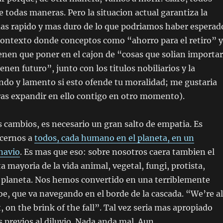
 todas maneras. Pero la situacion actual garantiza la
 rapido y mas duro de lo que podriamos haber esperad
ontexto donde conceptos como “ahorro para el retiro” y
enen que poner en el cajon de “cosas que solian importar
nen futuro”, junto con los titulos nobiliarios y la
endo y lamento si esto ofende tu moralidad; me gustaria
as expandir en ello contigo en otro momento).
s cambios, es necesario un gran salto de empatia. Es
ocernos a
todos, cada humano en el planeta, en un
navio
. Es mas que eso: sobre nosotros caera tambien el
ta mayoria de la vida animal, vegetal, fungi, protista,
el planeta. Nos hemos convertido en una terriblemente
oe, que va navegando en el borde de la cascada. “We’re al
 on the brink of the fall”. Tal vez seria mas apropiado
s previos al diluvio. Nada anda mal. Aun.