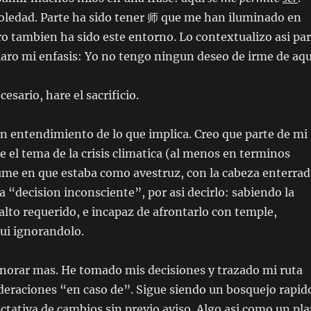
 soledad. Parte ha sido tener 师 que me han iluminado en
ro tambien ha sido este entorno. Lo contextualizo asi pa
aro mi enfasis: Yo no tengo ningun deseo de irme de aqu
cesario, hare el sacrificio.
 entendimiento de lo que implica. Creo que parte de mi
 el tema de la crisis climatica (al menos en terminos
sume en que estaba como avestruz, con la cabeza enterrad
a “decision inconsciente”, por asi decirlo: sabiendo la
lto requerido, e incapaz de afrontarlo con temple,
ui ignorandolo.
gnorar mas. He tomado mis decisiones y trazado mi ruta
ideraciones “en caso de”. Sigue siendo un bosquejo rapid
ctativa de cambios sin previo aviso. Algo asi como un pl