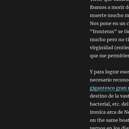
ibamos a morir de
muerte mucho mas
Nos pone en un c
“fronteras” se ti
mucho pero no tie
virginidad (enti
que me permitier
Y para lograr eso
necesario recon
gigantesco gran 
destino de la vas
bacterial, etc. d
ironica arca de N
on the same boat,
vernos en los dia